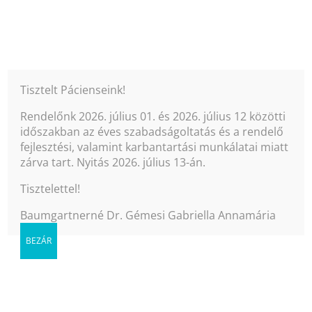
Oldal kiválasztása
Tisztelt Pácienseink!
Rendelőnk 2026. július 01. és 2026. július 12 közötti
időszakban az éves szabadságoltatás és a rendelő
fejlesztési, valamint karbantartási munkálatai miatt
Fogbeültetés,
zárva tart. Nyitás 2026. július 13-án.
Fogimplantátum
Tisztelettel!
Fog implantátum árak
Baumgartnerné Dr. Gémesi Gabriella Annamária
Székesfehérvár
BEZÁR