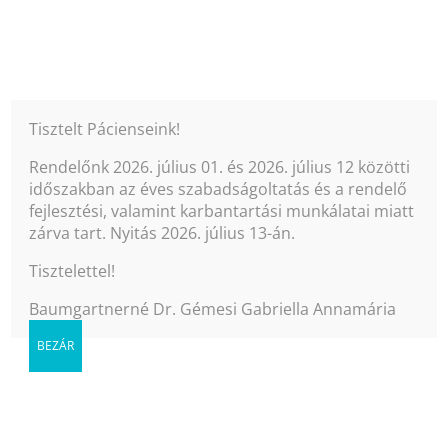
Oldal kiválasztása
Tisztelt Pácienseink!
Rendelőnk 2026. július 01. és 2026. július 12 közötti
időszakban az éves szabadságoltatás és a rendelő
fejlesztési, valamint karbantartási munkálatai miatt
Milyen
zárva tart. Nyitás 2026. július 13-án.
implantátumot
Tisztelettel!
használunk a
fogbeültetés során?
Baumgartnerné Dr. Gémesi Gabriella Annamária
BEZÁR
Szerző:
BaumJan
|
jan 31, 2019
|
Egyéb
|
Nincsenek hozzászólások